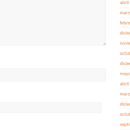
abril
marz
febr
dici
novi
octu
dici
mayo
abril
marz
dici
octu
sept