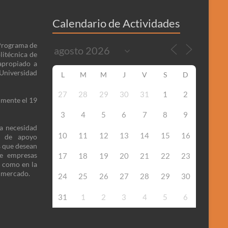
Calendario de Actividades
 Programa de
litécnica de
apropiado a
niversidad
L
M
M
J
V
S
D
27
28
29
30
31
1
2
lmente el 19
3
4
5
6
7
8
9
la necesidad
10
11
12
13
14
15
16
o de apoyo
s que desean
de empresas
17
18
19
20
21
22
23
n como en la
l mercado.
24
25
26
27
28
29
30
31
1
2
3
4
5
6