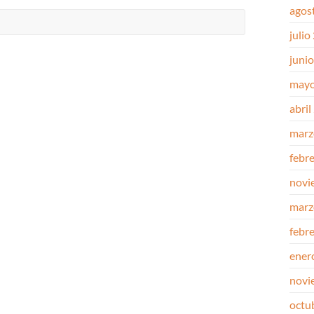
agos
julio
juni
mayo
abril
marz
febr
novi
marz
febr
ener
novi
octu