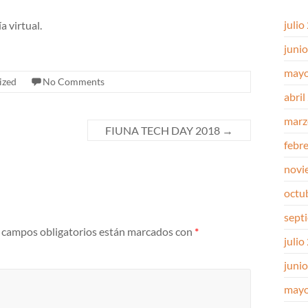
julio
a virtual.
juni
mayo
ized
No Comments
abril
marz
FIUNA TECH DAY 2018
→
febr
novi
octu
sept
 campos obligatorios están marcados con
*
julio
juni
mayo