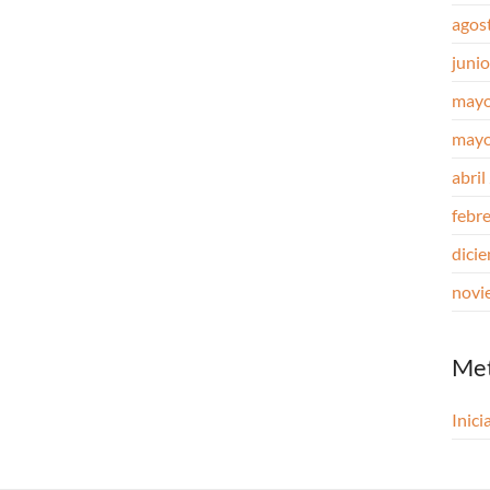
agos
juni
mayo
mayo
abril
febr
dici
novi
Me
Inici