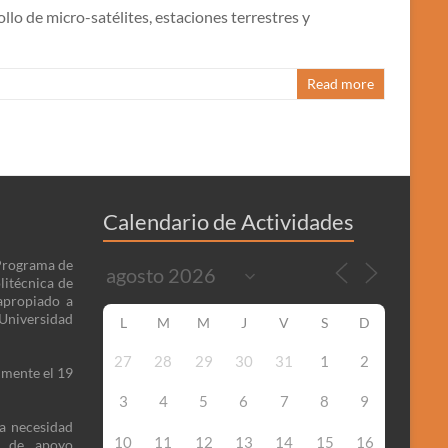
lo de micro-satélites, estaciones terrestres y
Read more
Calendario de Actividades
 Programa de
litécnica de
apropiado a
niversidad
L
M
M
J
V
S
D
27
28
29
30
31
1
2
lmente el 19
3
4
5
6
7
8
9
la necesidad
10
11
12
13
14
15
16
o de apoyo