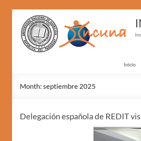
Skip
to
content
In
Inicio
Month:
septiembre 2025
Delegación española de REDIT visit