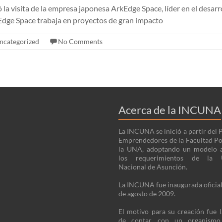
visita de la empresa japonesa ArkEdge Space, líder en el desarrol
Edge Space trabaja en proyectos de gran impacto
ncategorized
No Comments
Acerca de la INCUNA
La INCUNA se inició a partir del
Emprendedores de la Facultad Po
la UNA, adoptando un modelo 
los requerimientos de la U
Nacional de Asunción.
La INCUNA fue inaugurada oficia
de agosto de 2009.
El motivo para su creación fue 
de contar con un organism