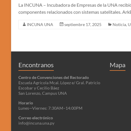
La INCUNA – Incubadora de Empresas de la UNA recibió la 
componentes relacionados con sistemas satelitales. Ark
INCUNA UNA
septiembre 17, 2025
Noticia
,
U
Encontranos
Mapa
Centro de Convenciones del Rectorado
Escuela Agrícola Mcal. López e/ Gral. Patricio
Escobar y Cecilio Báez
San Lorenzo, Campus UNA
Horario
Lunes—Viernes: 7:30AM–14:00PM
Correo electrónico
info@incuna.una.py