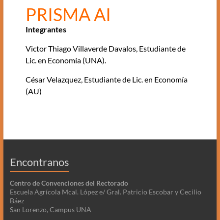
PRISMA AI
Integrantes
Victor Thiago Villaverde Davalos, Estudiante de
Lic. en Economía (UNA).
César Velazquez, Estudiante de Lic. en Economía
(AU)
Encontranos
Centro de Convenciones del Rectorado
Escuela Agrícola Mcal. López e/ Gral. Patricio Escobar y Cecilio
Báez
San Lorenzo, Campus UNA