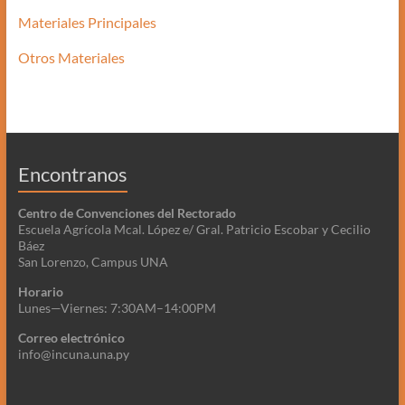
Materiales Principales
Otros Materiales
Encontranos
Centro de Convenciones del Rectorado
Escuela Agrícola Mcal. López e/ Gral. Patricio Escobar y Cecilio
Báez
San Lorenzo, Campus UNA
Horario
Lunes—Viernes: 7:30AM–14:00PM
Correo electrónico
info@incuna.una.py