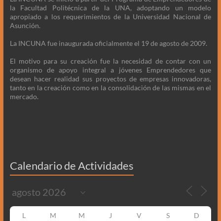
la Facultad Politécnica de la UNA, adoptando un modelo
apropiado a los requerimientos de la Universidad Nacional de
Asunción.
La INCUNA fue inaugurada oficialmente el 19 de agosto de 2009.
El motivo para su creación fue la necesidad de contar con un
organismo de apoyo integral a jóvenes Emprendedores que
desean hacer realidad sus proyectos de empresas innovadoras,
tanto en la creación como en la consolidación de las mismas en el
mercado.
Calendario de Actividades
L
M
M
J
V
S
D