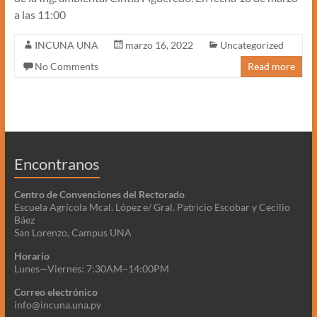
a las 11:00
INCUNA UNA
marzo 16, 2022
Uncategorized
No Comments
Read more
Encontranos
Centro de Convenciones del Rectorado
Escuela Agrícola Mcal. López e/ Gral. Patricio Escobar y Cecilio
Báez
San Lorenzo, Campus UNA
Horario
Lunes—Viernes: 7:30AM–14:00PM
Correo electrónico
info@incuna.una.py