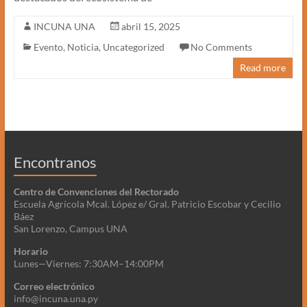
INCUNA UNA
abril 15, 2025
Evento
,
Noticia
,
Uncategorized
No Comments
Read more
Encontranos
Centro de Convenciones del Rectorado
Escuela Agrícola Mcal. López e/ Gral. Patricio Escobar y Cecilio
Báez
San Lorenzo, Campus UNA
Horario
Lunes—Viernes: 7:30AM–14:00PM
Correo electrónico
info@incuna.una.py