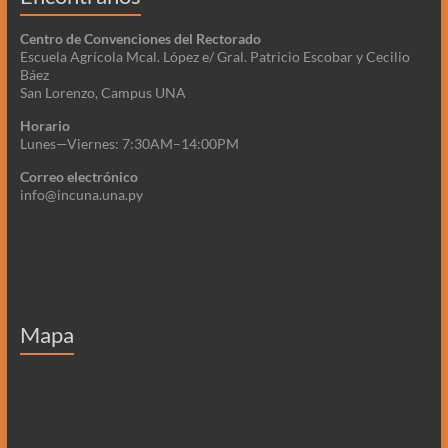
Centro de Convenciones del Rectorado
Escuela Agrícola Mcal. López e/ Gral. Patricio Escobar y Cecilio
Báez
San Lorenzo, Campus UNA
Horario
Lunes—Viernes: 7:30AM–14:00PM
Correo electrónico
info@incuna.una.py
Mapa