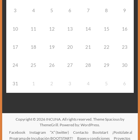
3
4
5
6
7
8
9
10
11
12
13
14
15
16
17
18
19
20
21
22
23
24
25
26
27
28
29
30
31
1
2
3
4
5
6
Copyright © 2026
INCUNA
. All rights reserved. Theme
Spacious
by
ThemeGrill. Powered by:
WordPress
.
Facebook
Instagram
“X” (twitter)
Contacto
Bootstart
¡Postúlate al
Programa de Incubación BOOTSTART!
Bases y condiciones
Proyectos