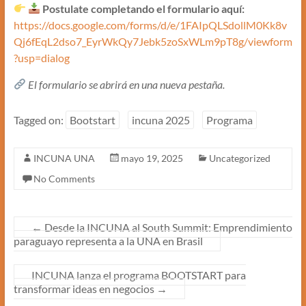
Postulate completando el formulario aquí:
https://docs.google.com/forms/d/e/1FAIpQLSdollM0Kk8v
Qj6fEqL2dso7_EyrWkQy7Jebk5zoSxWLm9pT8g/viewform
?usp=dialog
El formulario se abrirá en una nueva pestaña.
Tagged on:
Bootstart
incuna 2025
Programa
INCUNA UNA
mayo 19, 2025
Uncategorized
No Comments
←
Desde la INCUNA al South Summit: Emprendimiento
paraguayo representa a la UNA en Brasil
INCUNA lanza el programa BOOTSTART para
transformar ideas en negocios
→