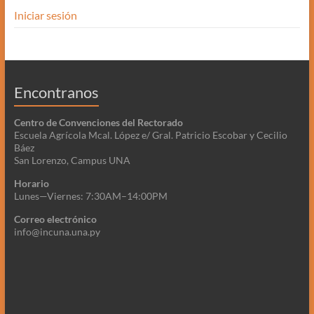
Iniciar sesión
Encontranos
Centro de Convenciones del Rectorado
Escuela Agrícola Mcal. López e/ Gral. Patricio Escobar y Cecilio
Báez
San Lorenzo, Campus UNA
Horario
Lunes—Viernes: 7:30AM–14:00PM
Correo electrónico
info@incuna.una.py