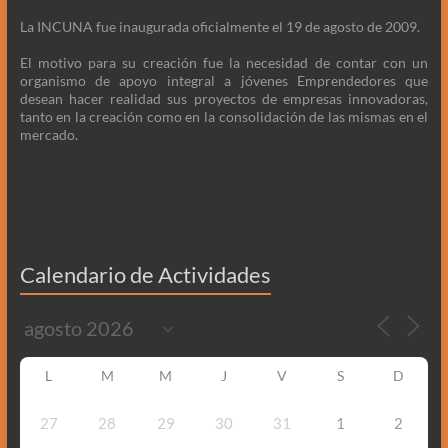
La INCUNA fue inaugurada oficialmente el 19 de agosto de 2009.
El motivo para su creación fue la necesidad de contar con un
organismo de apoyo integral a jóvenes Emprendedores que
desean hacer realidad sus proyectos de empresas innovadoras,
tanto en la creación como en la consolidación de las mismas en el
mercado.
Calendario de Actividades
L
M
M
J
V
S
D
27
28
29
30
31
1
2