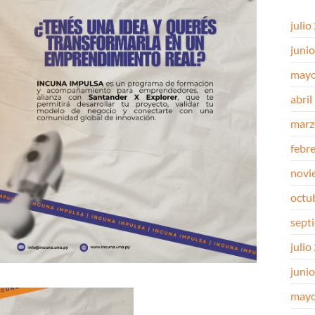
julio
juni
mayo
abril
marz
febr
novi
octu
sept
julio
juni
mayo