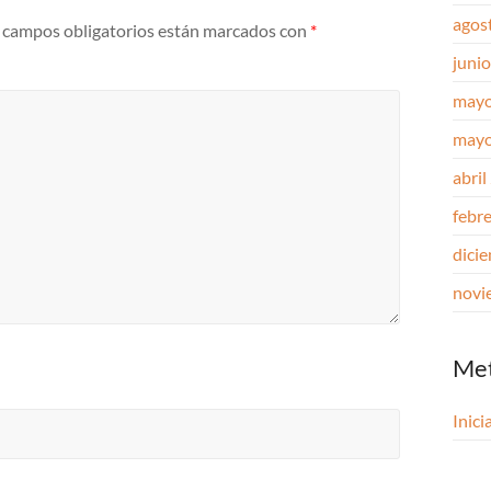
agos
 campos obligatorios están marcados con
*
juni
mayo
mayo
abril
febr
dici
novi
Me
Inici