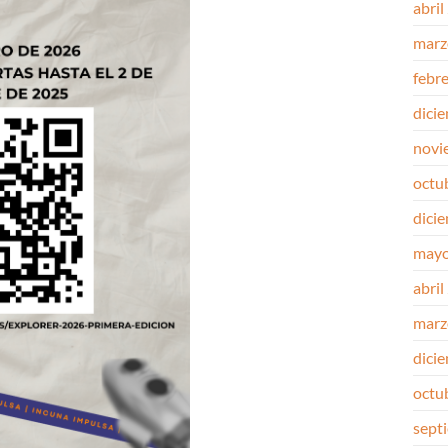
abril
marz
febr
dici
novi
octu
dici
mayo
abril
marz
dici
octu
sept