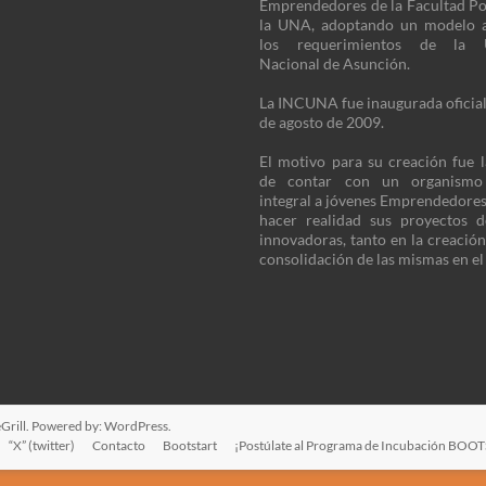
Emprendedores de la Facultad Po
la UNA, adoptando un modelo 
los requerimientos de la U
Nacional de Asunción.
La INCUNA fue inaugurada oficia
de agosto de 2009.
El motivo para su creación fue 
de contar con un organism
integral a jóvenes Emprendedore
hacer realidad sus proyectos 
innovadoras, tanto en la creació
consolidación de las mismas en e
rill. Powered by:
WordPress
.
“X” (twitter)
Contacto
Bootstart
¡Postúlate al Programa de Incubación BOO