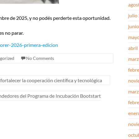
agos
julio
iembre de 2025, y no podés perderte esta oportunidad.
juni
s no parar.
mayo
plorer-2026-primera-edicion
abril
gorized
No Comments
marz
febr
rtalecer la cooperación científica y tecnológica
novi
marz
ndedores del Programa de Incubación Bootstart
febr
ener
novi
octu