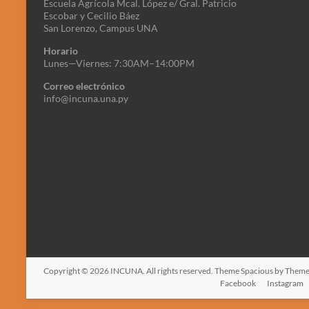
Escuela Agrícola Mcal. López e/ Gral. Patricio
Escobar y Cecilio Báez
San Lorenzo, Campus UNA
Horario
Lunes—Viernes: 7:30AM–14:00PM
Correo electrónico
info@incuna.una.py
Copyright © 2026
INCUNA
. All rights reserved. Theme
Spacious
by ThemeG
Facebook
Instagram