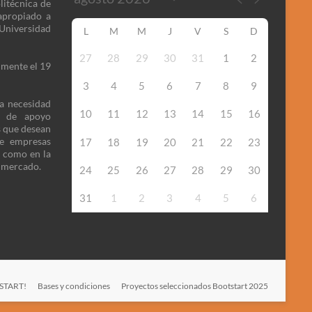
litécnica de
apropiado a
niversidad
L
M
M
J
V
S
D
27
28
29
30
31
1
2
lmente el 19
3
4
5
6
7
8
9
la necesidad
10
11
12
13
14
15
16
o de apoyo
s que desean
de empresas
17
18
19
20
21
22
23
n como en la
l mercado.
24
25
26
27
28
29
30
31
1
2
3
4
5
6
TSTART!
Bases y condiciones
Proyectos seleccionados Bootstart 2025