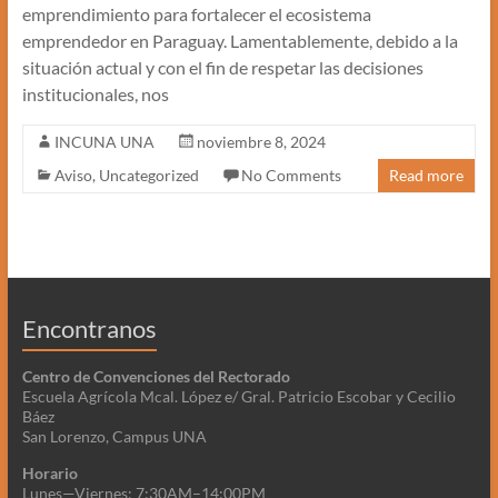
emprendimiento para fortalecer el ecosistema
emprendedor en Paraguay. Lamentablemente, debido a la
situación actual y con el fin de respetar las decisiones
institucionales, nos
INCUNA UNA
noviembre 8, 2024
Aviso
,
Uncategorized
No Comments
Read more
Encontranos
Centro de Convenciones del Rectorado
Escuela Agrícola Mcal. López e/ Gral. Patricio Escobar y Cecilio
Báez
San Lorenzo, Campus UNA
Horario
Lunes—Viernes: 7:30AM–14:00PM