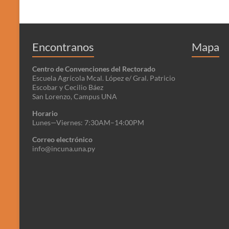
Encontranos
Mapa
Centro de Convenciones del Rectorado
Escuela Agrícola Mcal. López e/ Gral. Patricio
Escobar y Cecilio Báez
San Lorenzo, Campus UNA
Horario
Lunes—Viernes: 7:30AM–14:00PM
Correo electrónico
info@incuna.una.py