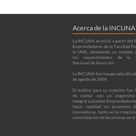
Acerca de la INCUNA
La INCUNA se inició a partir del
Emprendedores de la Facultad Po
la UNA, adoptando un modelo 
los requerimientos de la U
Nacional de Asunción.
La INCUNA fue inaugurada oficia
de agosto de 2009.
El motivo para su creación fue 
de contar con un organism
integral a jóvenes Emprendedore
hacer realidad sus proyectos 
innovadoras, tanto en la creació
consolidación de las mismas en e