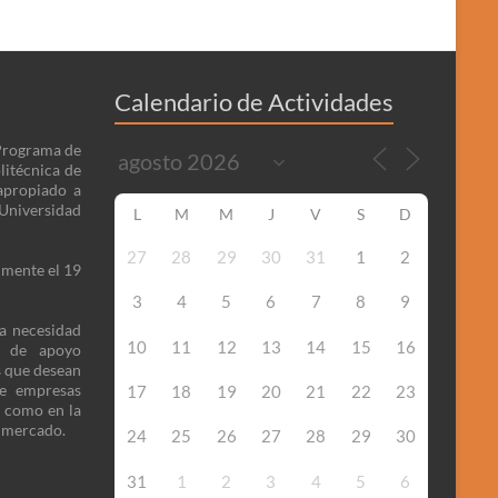
Calendario de Actividades
 Programa de
litécnica de
apropiado a
niversidad
L
M
M
J
V
S
D
27
28
29
30
31
1
2
lmente el 19
3
4
5
6
7
8
9
la necesidad
10
11
12
13
14
15
16
o de apoyo
s que desean
de empresas
17
18
19
20
21
22
23
n como en la
l mercado.
24
25
26
27
28
29
30
31
1
2
3
4
5
6