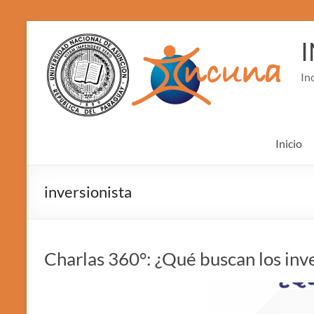
Skip
to
content
In
Inicio
inversionista
Charlas 360°: ¿Qué buscan los inve