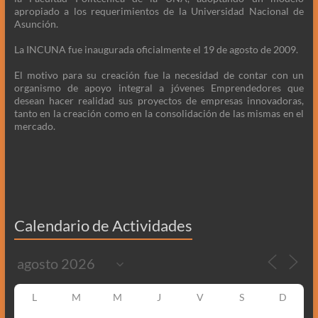
apropiado a los requerimientos de la Universidad Nacional de
Asunción.
La INCUNA fue inaugurada oficialmente el 19 de agosto de 2009.
El motivo para su creación fue la necesidad de contar con un
organismo de apoyo integral a jóvenes Emprendedores que
desean hacer realidad sus proyectos de empresas innovadoras,
tanto en la creación como en la consolidación de las mismas en el
mercado.
Calendario de Actividades
L
M
M
J
V
S
D