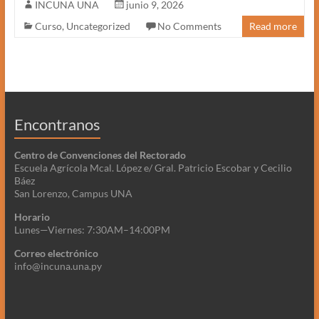
INCUNA UNA
junio 9, 2026
Curso
,
Uncategorized
No Comments
Read more
Encontranos
Centro de Convenciones del Rectorado
Escuela Agrícola Mcal. López e/ Gral. Patricio Escobar y Cecilio
Báez
San Lorenzo, Campus UNA
Horario
Lunes—Viernes: 7:30AM–14:00PM
Correo electrónico
info@incuna.una.py