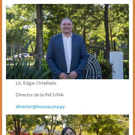
Lic. Edgar Ortellado
Director de la INCUNA
director@incuna.una.py