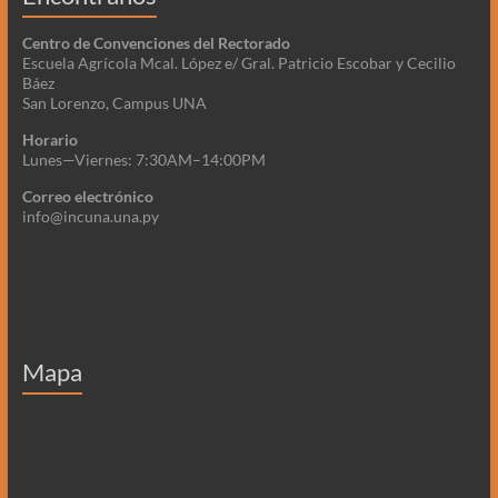
Centro de Convenciones del Rectorado
Escuela Agrícola Mcal. López e/ Gral. Patricio Escobar y Cecilio
Báez
San Lorenzo, Campus UNA
Horario
Lunes—Viernes: 7:30AM–14:00PM
Correo electrónico
info@incuna.una.py
Mapa