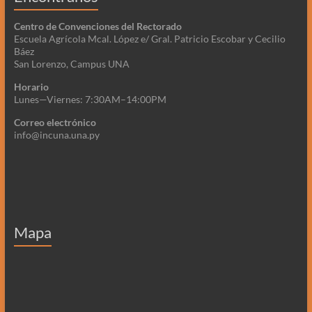
Centro de Convenciones del Rectorado
Escuela Agrícola Mcal. López e/ Gral. Patricio Escobar y Cecilio
Báez
San Lorenzo, Campus UNA
Horario
Lunes—Viernes: 7:30AM–14:00PM
Correo electrónico
info@incuna.una.py
Mapa