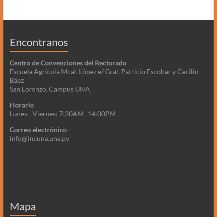
Encontranos
Centro de Convenciones del Rectorado
Escuela Agrícola Mcal. López e/ Gral. Patricio Escobar y Cecilio
Báez
San Lorenzo, Campus UNA
Horario
Lunes—Viernes: 7:30AM–14:00PM
Correo electrónico
info@incuna.una.py
Mapa