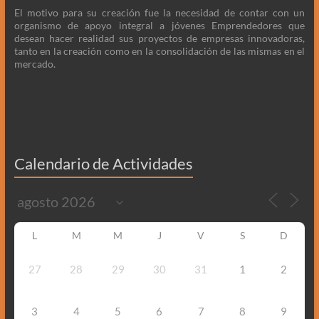
El motivo para su creación fue la necesidad de contar con un
organismo de apoyo integral a jóvenes Emprendedores que
desean hacer realidad sus proyectos de empresas innovadoras,
tanto en la creación como en la consolidación de las mismas en el
mercado.
Calendario de Actividades
L
M
M
J
V
S
D
27
28
29
30
31
1
2
3
4
5
6
7
8
9