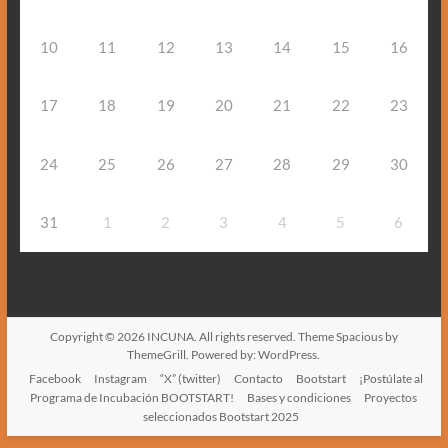
10
11
12
13
14
15
16
17
18
19
20
21
22
23
24
25
26
27
28
29
30
31
1
2
3
4
5
6
Copyright © 2026
INCUNA
. All rights reserved. Theme
Spacious
by
ThemeGrill. Powered by:
WordPress
.
Facebook
Instagram
“X” (twitter)
Contacto
Bootstart
¡Postúlate al
Programa de Incubación BOOTSTART!
Bases y condiciones
Proyectos
seleccionados Bootstart 2025