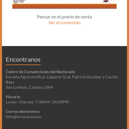
Pensar en el precio de venta
Ver el contenido
Encontranos
Centro de Convenciones del Rectorado
Escuela Agrícola Mcal. López e/ Gral. Patricio Escobar y Cecilio
Báez
San Lorenzo, Campus UNA
Horario
Lunes—Viernes: 7:30AM–14:00PM
Correo electrónico
info@incuna.una.py