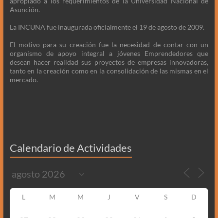
apropiado a los requerimientos de la Universidad Nacional de
Asunción.
La INCUNA fue inaugurada oficialmente el 19 de agosto de 2009.
El motivo para su creación fue la necesidad de contar con un
organismo de apoyo integral a jóvenes Emprendedores que
desean hacer realidad sus proyectos de empresas innovadoras,
tanto en la creación como en la consolidación de las mismas en el
mercado.
Calendario de Actividades
L
M
M
J
V
S
D