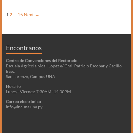
1
2
…
15
Next →
Encontranos
Centro de Convenciones del Rectorado
Escuela Agrícola Mcal. López e/ Gral. Patricio Escobar y Cecilio
Báez
San Lorenzo, Campus UNA
Horario
Lunes—Viernes: 7:30AM–14:00PM
Correo electrónico
info@incuna.una.py