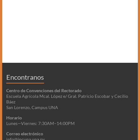
Encontranos
Centro de Convenciones del Rectorado
Escuela Agrícola Mcal. López e/ Gral. Patricio Escobar y Cecilio
Báez
San Lorenzo, Campus UNA
Horario
Lunes—Viernes: 7:30AM–14:00PM
Correo electrónico
info@incuna.una.py