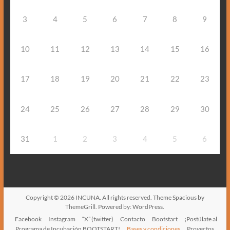
3
4
5
6
7
8
9
10
11
12
13
14
15
16
17
18
19
20
21
22
23
24
25
26
27
28
29
30
31
1
2
3
4
5
6
Copyright © 2026
INCUNA
. All rights reserved. Theme
Spacious
by
ThemeGrill. Powered by:
WordPress
.
Facebook
Instagram
“X” (twitter)
Contacto
Bootstart
¡Postúlate al
Programa de Incubación BOOTSTART!
Bases y condiciones
Proyectos