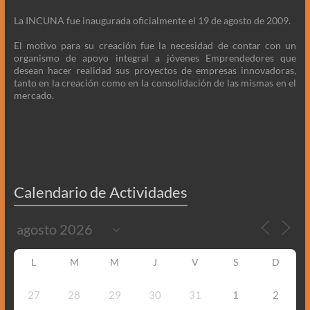
La INCUNA fue inaugurada oficialmente el 19 de agosto de 2009.
El motivo para su creación fue la necesidad de contar con un
organismo de apoyo integral a jóvenes Emprendedores que
desean hacer realidad sus proyectos de empresas innovadoras,
tanto en la creación como en la consolidación de las mismas en el
mercado.
Calendario de Actividades
L
M
M
J
V
S
D
27
28
29
30
31
1
2