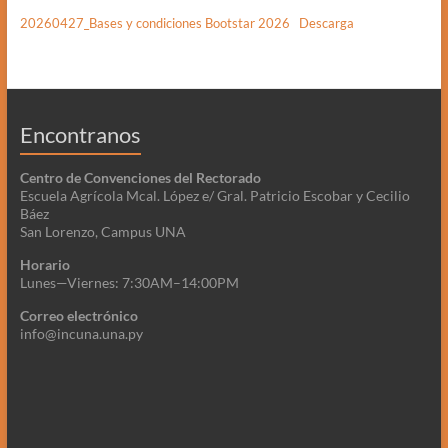
20260427_Bases y condiciones Bootstar 2026
Descarga
Encontranos
Centro de Convenciones del Rectorado
Escuela Agrícola Mcal. López e/ Gral. Patricio Escobar y Cecilio
Báez
San Lorenzo, Campus UNA
Horario
Lunes—Viernes: 7:30AM–14:00PM
Correo electrónico
info@incuna.una.py