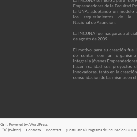
La INCUNA se inició a partir del
Emprendedores de la Facultad Po
la UNA, adoptando un modelo 
los requerimientos de la U
Nacional de Asunción.
La INCUNA fue inaugurada oficia
de agosto de 2009.
El motivo para su creación fue 
de contar con un organism
integral a jóvenes Emprendedore
hacer realidad sus proyectos 
innovadoras, tanto en la creació
consolidación de las mismas en e
rill. Powered by:
WordPress
.
“X” (twitter)
Contacto
Bootstart
¡Postúlate al Programa de Incubación BOO