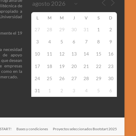
 Programa de
litécnica de
apropiado a
niversidad
L
M
M
J
V
S
D
27
28
29
30
31
1
2
lmente el 19
3
4
5
6
7
8
9
la necesidad
10
11
12
13
14
15
16
o de apoyo
s que desean
de empresas
17
18
19
20
21
22
23
n como en la
l mercado.
24
25
26
27
28
29
30
31
1
2
3
4
5
6
TSTART!
Bases y condiciones
Proyectos seleccionados Bootstart 2025