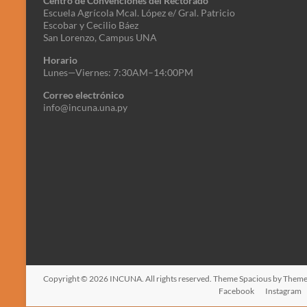
Centro de Convenciones del Rectorado
Escuela Agrícola Mcal. López e/ Gral. Patricio
Escobar y Cecilio Báez
San Lorenzo, Campus UNA
Horario
Lunes—Viernes: 7:30AM–14:00PM
Correo electrónico
info@incuna.una.py
Copyright © 2026
INCUNA
. All rights reserved. Theme
Spacious
by ThemeG
Facebook
Instagram